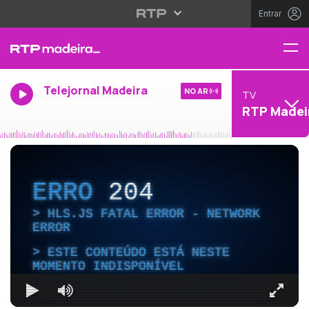
Entrar
Telejornal Madeira
NO AR
TV
RTP Madei
ERRO
204
HLS.JS FATAL ERROR - NETWORK
ERROR
ESTE CONTEÚDO ESTÁ NESTE
MOMENTO INDISPONÍVEL