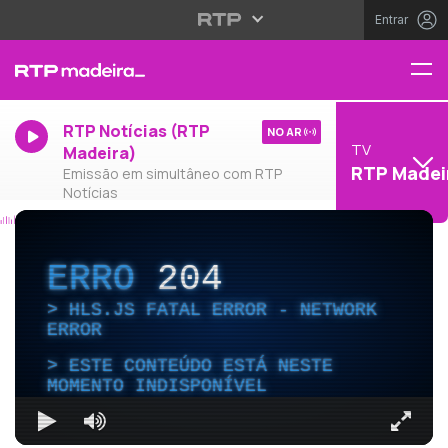
Entrar
RTP Notícias (RTP
NO AR
TV
Madeira)
RTP Madei
Emissão em simultâneo com RTP
Notícias
ERRO
204
HLS.JS FATAL ERROR - NETWORK
ERROR
ESTE CONTEÚDO ESTÁ NESTE
MOMENTO INDISPONÍVEL