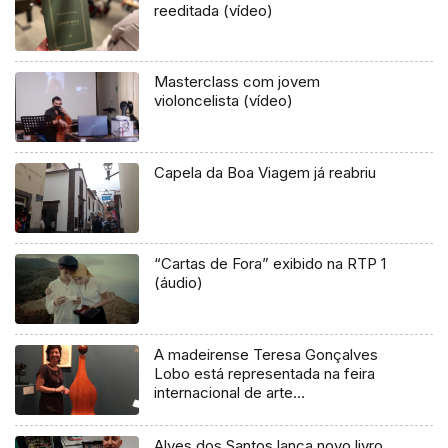
reeditada (vídeo)
Masterclass com jovem
violoncelista (vídeo)
Capela da Boa Viagem já reabriu
“Cartas de Fora” exibido na RTP 1
(áudio)
A madeirense Teresa Gonçalves
Lobo está representada na feira
internacional de arte
contemporânea em Lisboa (Áudio)
Alves dos Santos lança novo livro