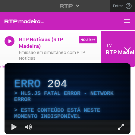
Entrar
RTP Notícias (RTP
NO AR
TV
Madeira)
RTP Madei
Emissão em simultâneo com RTP
Notícias
ERRO
204
HLS.JS FATAL ERROR - NETWORK
ERROR
ESTE CONTEÚDO ESTÁ NESTE
MOMENTO INDISPONÍVEL