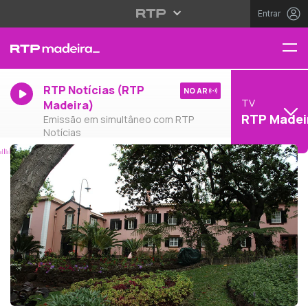
Entrar
RTP Notícias (RTP
NO AR
TV
Madeira)
RTP Madei
Emissão em simultâneo com RTP
Notícias