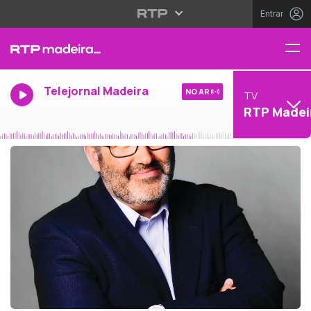
Entrar
Telejornal Madeira
NO AR
TV
RTP Madei