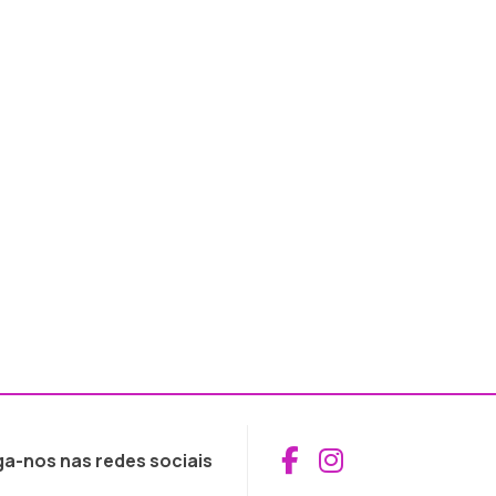
Aceder ao Fac
Aceder ao I
ga-nos nas redes sociais