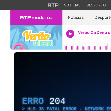
NOTÍCIAS
DESPORTO
Notícias
Desport
Verão Cá Dentro
ERRO
204
HLS.JS FATAL ERROR - NETWORK E