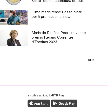
Santo` com a assinatura de Júlio
Pomar
Filme madeirense Posso olhar
por ti premiado na Índia
Maria do Rosário Pedreira vence
prémio literário Correntes
d’Escritas 2023
PUB
Instale a aplicação
RTP Play
ebook da RTP Madeira
nstagram da RTP Madeira