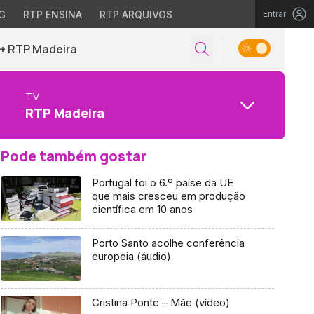
G
RTP ENSINA
RTP ARQUIVOS
Entrar
+ RTP Madeira
TV
RTP Madeira
Pode também gostar
Portugal foi o 6.º paíse da UE
que mais cresceu em produção
científica em 10 anos
Porto Santo acolhe conferência
europeia (áudio)
Cristina Ponte – Mãe (vídeo)