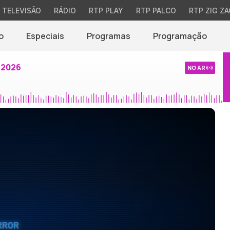
TELEVISÃO
RÁDIO
RTP PLAY
RTP PALCO
RTP ZIG ZA
o
Especiais
Programas
Programação
 2026
NO AR
RROR