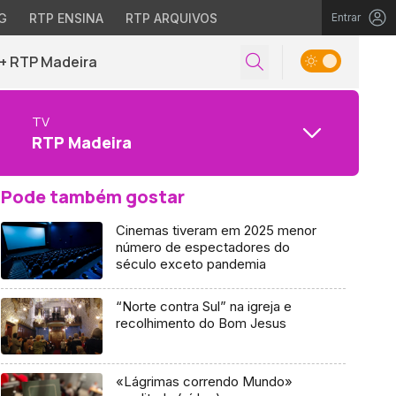
G
RTP ENSINA
RTP ARQUIVOS
Entrar
+ RTP Madeira
TV
RTP Madeira
Pode também gostar
Cinemas tiveram em 2025 menor
número de espectadores do
século exceto pandemia
“Norte contra Sul” na igreja e
recolhimento do Bom Jesus
«Lágrimas correndo Mundo»