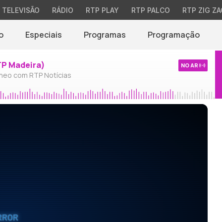
TELEVISÃO
RÁDIO
RTP PLAY
RTP PALCO
RTP ZIG ZA
o
Especiais
Programas
Programação
TP Madeira)
NO AR
neo com RTP Notícias
RROR