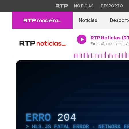
NOTÍCIAS
DESPORTO
Notícias
Desport
RTP Notícias (R
Emissão em simultâ
ERRO
204
HLS.JS FATAL ERROR - NETWORK E