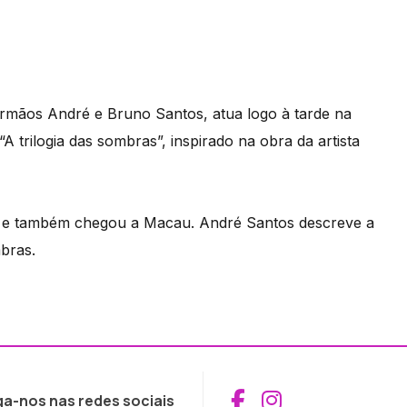
mãos André e Bruno Santos, atua logo à tarde na
 trilogia das sombras”, inspirado na obra da artista
ís e também chegou a Macau. André Santos descreve a
mbras.
Aceder ao Fac
Aceder ao I
ga-nos nas redes sociais