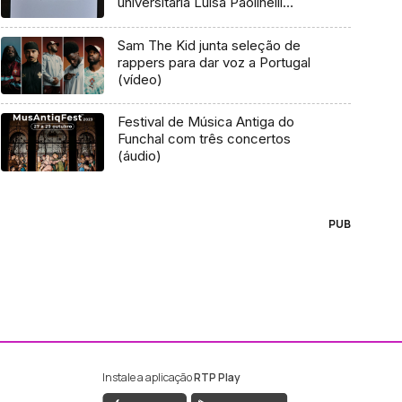
universitária Luísa Paolinelli
(áudio)
Sam The Kid junta seleção de
rappers para dar voz a Portugal
(vídeo)
Festival de Música Antiga do
Funchal com três concertos
(áudio)
PUB
Instale a aplicação
RTP Play
ebook da RTP Madeira
nstagram da RTP Madeira