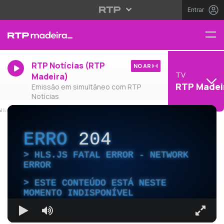
Entrar
RTP Notícias (RTP
NO AR
TV
Madeira)
RTP Madei
Emissão em simultâneo com RTP
Notícias
ERRO
204
HLS.JS FATAL ERROR - NETWORK
ERROR
ESTE CONTEÚDO ESTÁ NESTE
MOMENTO INDISPONÍVEL