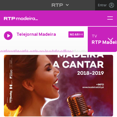
Entrar
Telejornal Madeira
NO AR
TV
RTP Madei