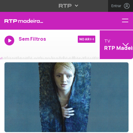
Entrar
Sem Filtros
NO AR
TV
RTP Madei