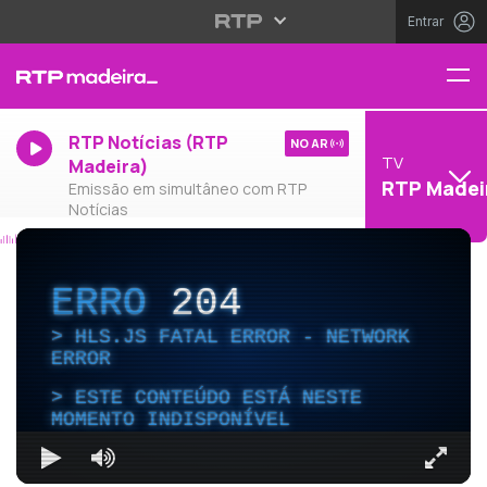
Entrar
RTP Notícias (RTP
NO AR
TV
Madeira)
RTP Madei
Emissão em simultâneo com RTP
Notícias
ERRO
204
HLS.JS FATAL ERROR - NETWORK
ERROR
ESTE CONTEÚDO ESTÁ NESTE
MOMENTO INDISPONÍVEL