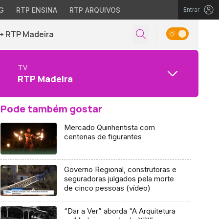
G
RTP ENSINA
RTP ARQUIVOS
Entrar
+ RTP Madeira
TV
RTP Madeira
Pode também gostar
Mercado Quinhentista com
centenas de figurantes
Governo Regional, construtoras e
seguradoras julgados pela morte
de cinco pessoas (vídeo)
“Dar a Ver” aborda “A Arquitetura