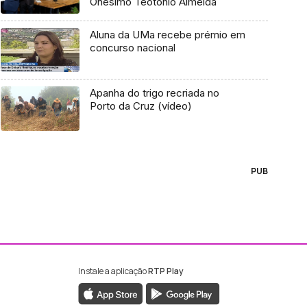
Onésimo Teotónio Almeida
Aluna da UMa recebe prémio em
concurso nacional
Apanha do trigo recriada no
Porto da Cruz (vídeo)
PUB
Instale a aplicação
RTP Play
ebook da RTP Madeira
nstagram da RTP Madeira