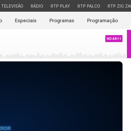
TELEVISÃO
RÁDIO
RTP PLAY
RTP PALCO
RTP ZIG ZA
o
Especiais
Programas
Programação
NO AR
RROR