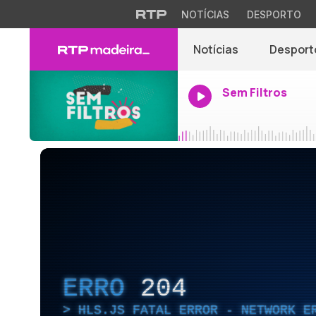
NOTÍCIAS
DESPORTO
Notícias
Desport
Sem Filtros
ERRO
204
HLS.JS FATAL ERROR - NETWORK E