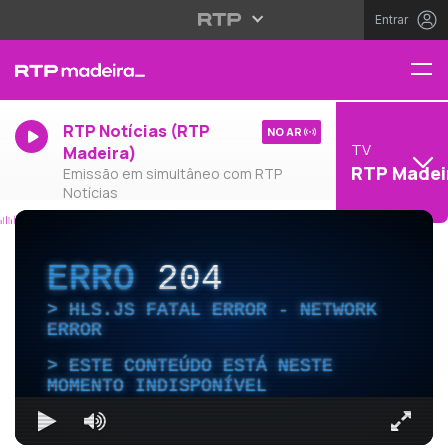
Entrar
RTP Notícias (RTP
NO AR
TV
Madeira)
RTP Madei
Emissão em simultâneo com RTP
Notícias
ERRO
204
HLS.JS FATAL ERROR - NETWORK
ERROR
ESTE CONTEÚDO ESTÁ NESTE
MOMENTO INDISPONÍVEL