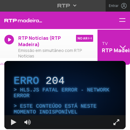
Entrar
RTP Notícias (RTP
NO AR
TV
Madeira)
RTP Madei
Emissão em simultâneo com RTP
Notícias
ERRO
204
HLS.JS FATAL ERROR - NETWORK
ERROR
ESTE CONTEÚDO ESTÁ NESTE
MOMENTO INDISPONÍVEL