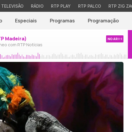
TELEVISÃO
RÁDIO
RTP PLAY
RTP PALCO
RTP ZIG ZA
o
Especiais
Programas
Programação
TP Madeira)
NO AR
neo com RTP Notícias