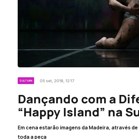
05 set, 2018, 12:17
CULTURA
Dançando com a Dife
“Happy Island” na S
Em cena estarão imagens da Madeira, através de 
toda a peça