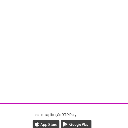
Instale a aplicação
RTP Play
ebook da RTP Madeira
nstagram da RTP Madeira