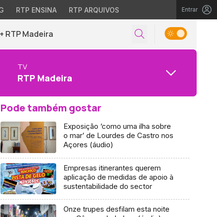
G
RTP ENSINA
RTP ARQUIVOS
Entrar
+ RTP Madeira
TV
RTP Madeira
Pode também gostar
Exposição ‘como uma ilha sobre
o mar’ de Lourdes de Castro nos
Açores (áudio)
Empresas itinerantes querem
aplicação de medidas de apoio à
sustentabilidade do sector
Onze trupes desfilam esta noite