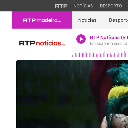
NOTÍCIAS
DESPORTO
Notícias
Desport
RTP Notícias (R
Emissão em simultâ