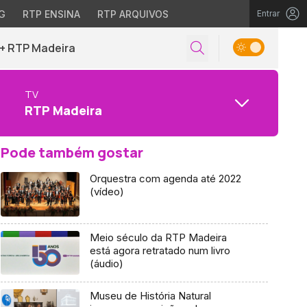
G
RTP ENSINA
RTP ARQUIVOS
Entrar
+ RTP Madeira
TV
RTP Madeira
Pode também gostar
Orquestra com agenda até 2022
(vídeo)
Meio século da RTP Madeira
está agora retratado num livro
(áudio)
Museu de História Natural