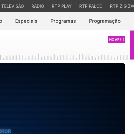
TELEVISÃO
RÁDIO
RTP PLAY
RTP PALCO
RTP ZIG ZA
o
Especiais
Programas
Programação
NO AR
RROR