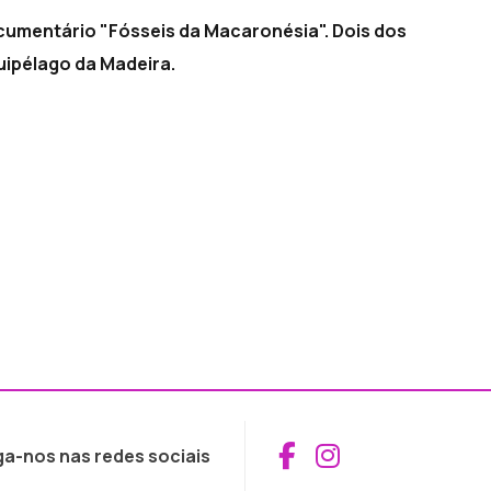
ocumentário "Fósseis da Macaronésia". Dois dos
uipélago da Madeira.
Aceder ao Fac
Aceder ao I
ga-nos nas redes sociais