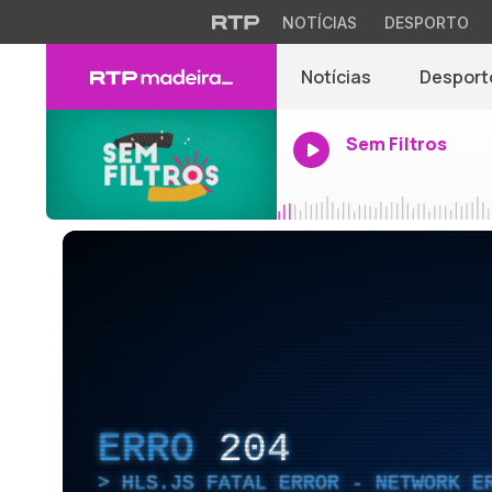
NOTÍCIAS
DESPORTO
Notícias
Desport
Sem Filtros
ERRO
204
HLS.JS FATAL ERROR - NETWORK E