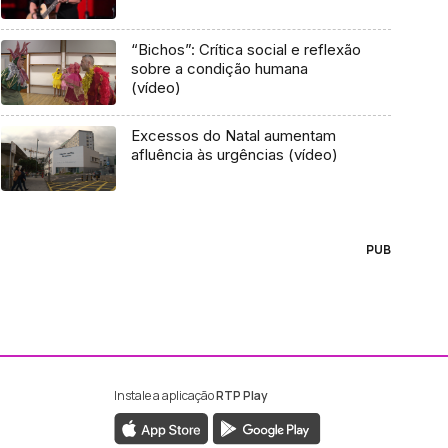
“Bichos”: Crítica social e reflexão
sobre a condição humana
(vídeo)
Excessos do Natal aumentam
afluência às urgências (vídeo)
PUB
Instale a aplicação
RTP Play
ebook da RTP Madeira
nstagram da RTP Madeira