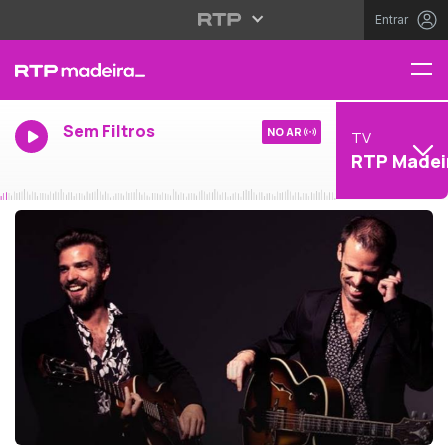
Entrar
Sem Filtros
NO AR
TV
RTP Madei