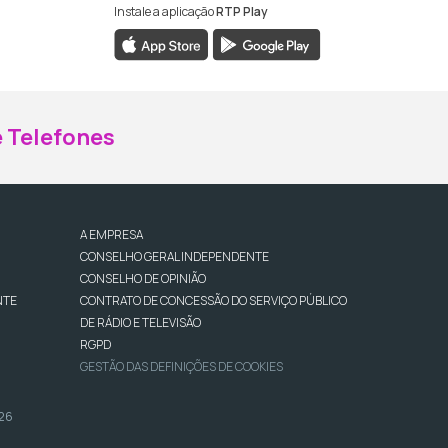
Instale a aplicação
RTP Play
ebook da RTP Madeira
nstagram da RTP Madeira
 Telefones
A EMPRESA
CONSELHO GERAL INDEPENDENTE
CONSELHO DE OPINIÃO
NTE
CONTRATO DE CONCESSÃO DO SERVIÇO PÚBLICO
DE RÁDIO E TELEVISÃO
RGPD
GESTÃO DAS DEFINIÇÕES DE COOKIES
026