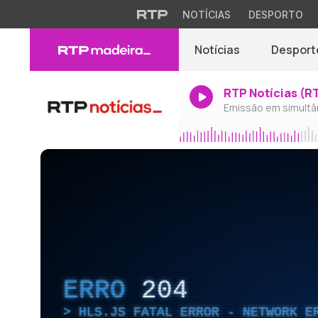
NOTÍCIAS
DESPORTO
Notícias
Desport
RTP Notícias (R
Emissão em simultâ
ERRO
204
HLS.JS FATAL ERROR - NETWORK E