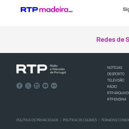
Si
Redes de S
NOTÍCIAS
DESPORTO
TELEVISÃO
RÁDIO
RTP ARQUIVO
RTP ENSINA
POLÍTICA DE PRIVACIDADE
POLÍTICA DE COOKIES
TERMOS E COND
|
|