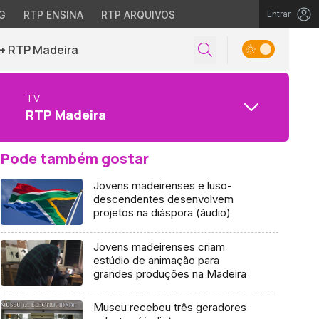
G
RTP ENSINA
RTP ARQUIVOS
Entrar
+ RTP Madeira
TV
RTP Madeira
Pode também gostar
Jovens madeirenses e luso-
descendentes desenvolvem
projetos na diáspora (áudio)
Jovens madeirenses criam
estúdio de animação para
grandes produções na Madeira
Museu recebeu três geradores