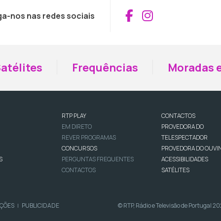
Aceder ao Fac
Aceder ao I
ga-nos nas redes sociais
atélites
Frequências
Moradas e
RTP PLAY
CONTACTOS
EM DIRETO
PROVEDORA DO
REVER PROGRAMAS
TELESPECTADOR
CONCURSOS
PROVEDORA DO OUVI
S
PERGUNTAS FREQUENTES
ACESSIBILIDADES
CONTACTOS
SATÉLITES
IÇÕES
PUBLICIDADE
© RTP, Rádio e Televisão de Portugal 2
|