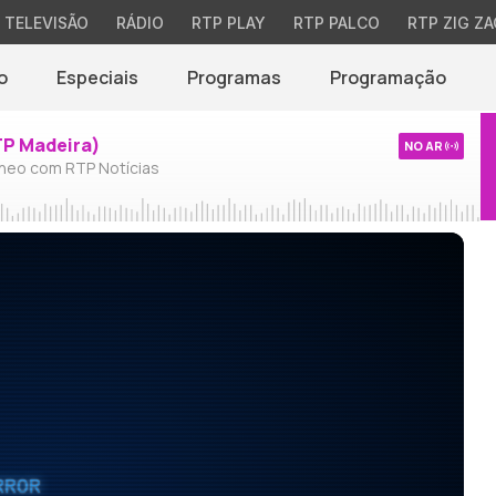
TELEVISÃO
RÁDIO
RTP PLAY
RTP PALCO
RTP ZIG ZA
o
Especiais
Programas
Programação
TP Madeira)
NO AR
neo com RTP Notícias
RROR