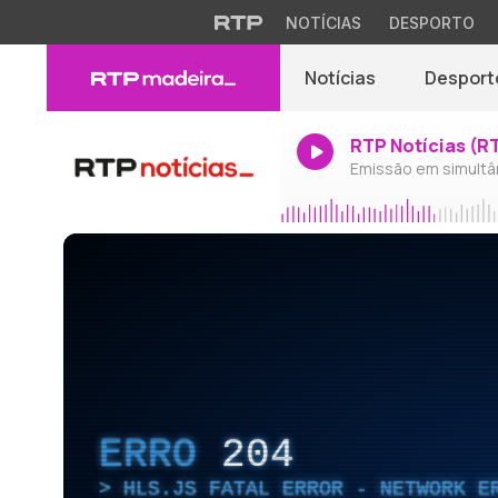
NOTÍCIAS
DESPORTO
Notícias
Desport
RTP Notícias (R
Emissão em simultâ
ERRO
204
HLS.JS FATAL ERROR - NETWORK E