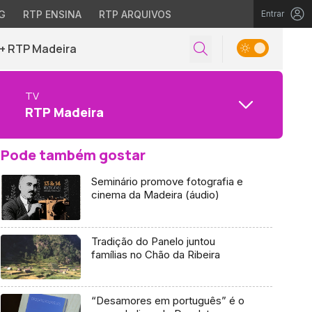
G
RTP ENSINA
RTP ARQUIVOS
Entrar
+ RTP Madeira
TV
RTP Madeira
Pode também gostar
Seminário promove fotografia e
cinema da Madeira (áudio)
Tradição do Panelo juntou
famílias no Chão da Ribeira
“Desamores em português” é o