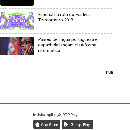
Funchal na rota do Festival
Termómetro 2018
Países de língua portuguesa e
espanhola lançam plataforma
informática
PUB
Instale a aplicação
RTP Play
ebook da RTP Madeira
nstagram da RTP Madeira