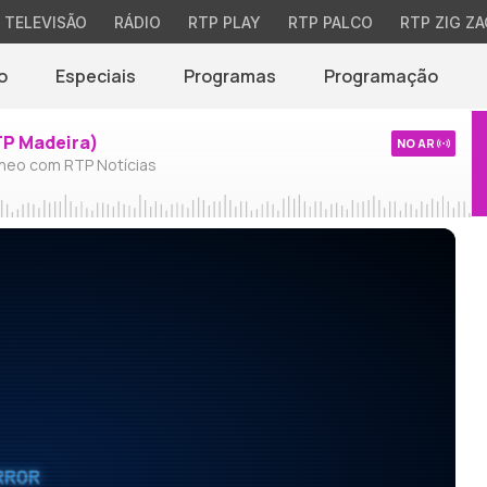
TELEVISÃO
RÁDIO
RTP PLAY
RTP PALCO
RTP ZIG ZA
o
Especiais
Programas
Programação
TP Madeira)
NO AR
neo com RTP Notícias
RROR