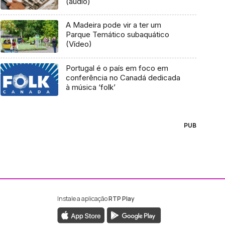
(áudio)
A Madeira pode vir a ter um
Parque Temático subaquático
(Vídeo)
Portugal é o país em foco em
conferência no Canadá dedicada
à música ‘folk’
PUB
Instale a aplicação
RTP Play
ebook da RTP Madeira
nstagram da RTP Madeira