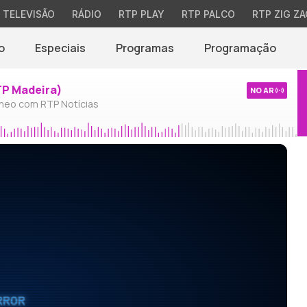
TELEVISÃO
RÁDIO
RTP PLAY
RTP PALCO
RTP ZIG ZA
o
Especiais
Programas
Programação
TP Madeira)
NO AR
neo com RTP Notícias
RROR