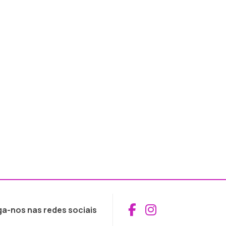
Aceder ao Fac
Aceder ao I
ga-nos nas redes sociais