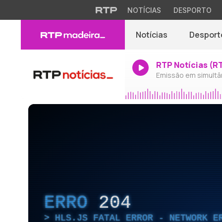
NOTÍCIAS
DESPORTO
Notícias
Desport
RTP Notícias (R
Emissão em simultâ
ERRO
204
HLS.JS FATAL ERROR - NETWORK E