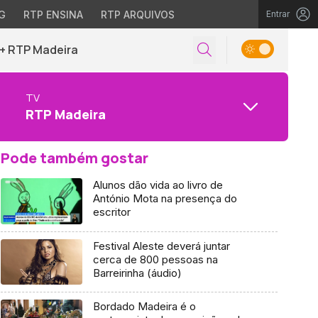
G
RTP ENSINA
RTP ARQUIVOS
Entrar
+ RTP Madeira
TV
RTP Madeira
Pode também gostar
Alunos dão vida ao livro de
António Mota na presença do
escritor
Festival Aleste deverá juntar
cerca de 800 pessoas na
Barreirinha (áudio)
Bordado Madeira é o