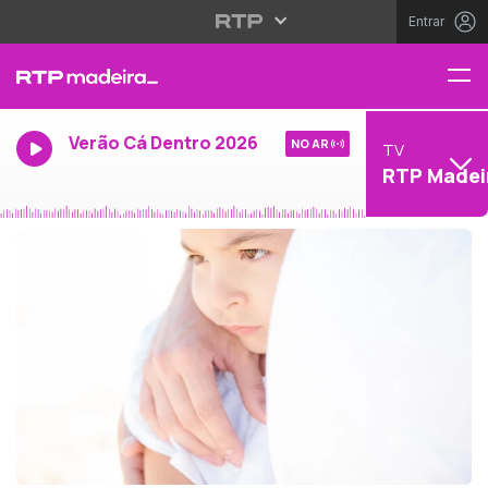
Entrar
Verão Cá Dentro 2026
NO AR
TV
RTP Madei