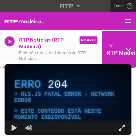
Entrar
RTP Notícias (RTP
NO AR
TV
Madeira)
RTP Madei
Emissão em simultâneo com RTP
Notícias
ERRO
204
HLS.JS FATAL ERROR - NETWORK
ERROR
ESTE CONTEÚDO ESTÁ NESTE
MOMENTO INDISPONÍVEL