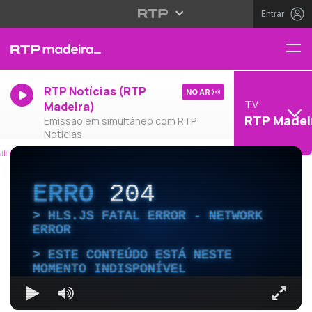
Entrar
RTP Notícias (RTP
NO AR
TV
Madeira)
RTP Madei
Emissão em simultâneo com RTP
Notícias
ERRO
204
HLS.JS FATAL ERROR - NETWORK
ERROR
ESTE CONTEÚDO ESTÁ NESTE
MOMENTO INDISPONÍVEL