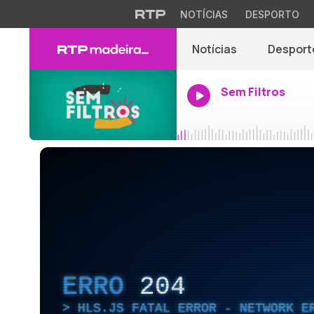
NOTÍCIAS
DESPORTO
Notícias
Desport
Sem Filtros
ERRO
204
HLS.JS FATAL ERROR - NETWORK E