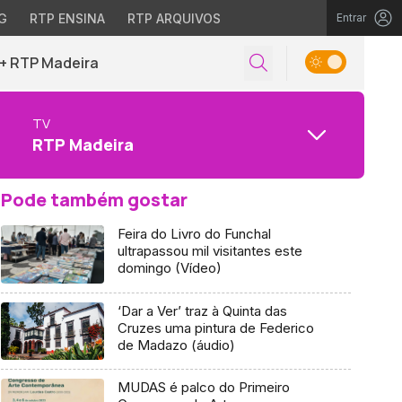
G
RTP ENSINA
RTP ARQUIVOS
Entrar
+ RTP Madeira
TV
RTP Madeira
Pode também gostar
Feira do Livro do Funchal
ultrapassou mil visitantes este
domingo (Vídeo)
‘Dar a Ver’ traz à Quinta das
Cruzes uma pintura de Federico
de Madazo (áudio)
MUDAS é palco do Primeiro