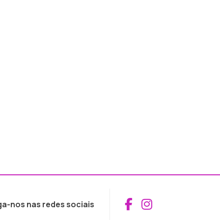
Aceder ao Fac
Aceder ao I
ga-nos nas redes sociais