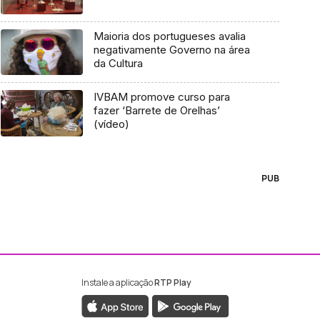
Maioria dos portugueses avalia
negativamente Governo na área
da Cultura
IVBAM promove curso para
fazer ‘Barrete de Orelhas’
(vídeo)
PUB
Instale a aplicação
RTP Play
ebook da RTP Madeira
nstagram da RTP Madeira