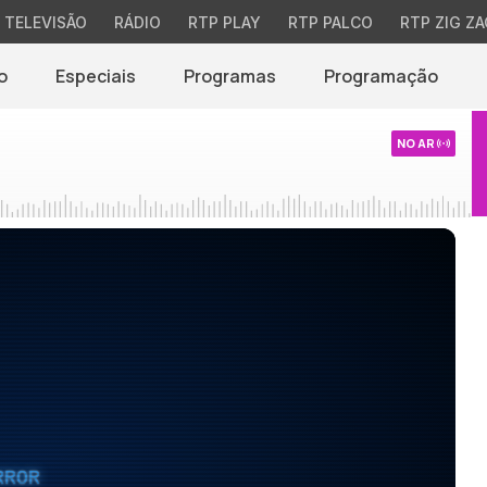
TELEVISÃO
RÁDIO
RTP PLAY
RTP PALCO
RTP ZIG ZA
o
Especiais
Programas
Programação
NO AR
RROR