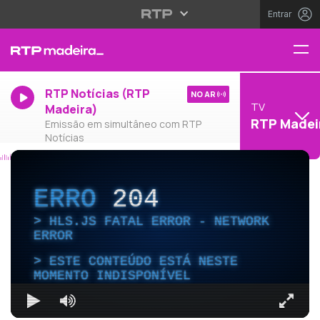
Entrar
RTP Notícias (RTP
NO AR
TV
Madeira)
RTP Madei
Emissão em simultâneo com RTP
Notícias
ERRO
204
HLS.JS FATAL ERROR - NETWORK
ERROR
ESTE CONTEÚDO ESTÁ NESTE
MOMENTO INDISPONÍVEL