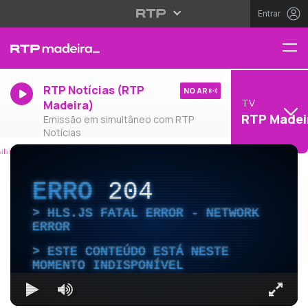
Entrar
RTP Notícias (RTP
NO AR
TV
Madeira)
RTP Madei
Emissão em simultâneo com RTP
Notícias
ERRO
204
HLS.JS FATAL ERROR - NETWORK
ERROR
ESTE CONTEÚDO ESTÁ NESTE
MOMENTO INDISPONÍVEL