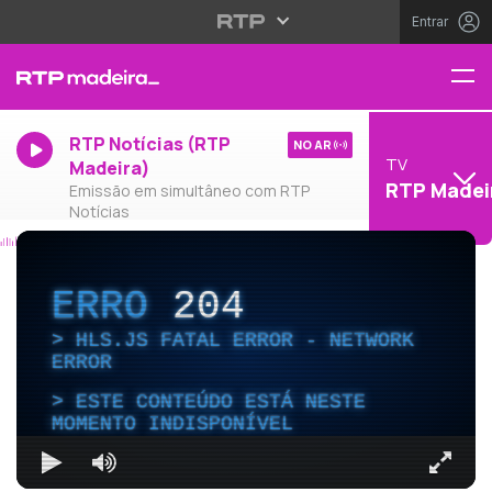
Entrar
RTP Notícias (RTP
NO AR
TV
Madeira)
RTP Madei
Emissão em simultâneo com RTP
Notícias
ERRO
204
HLS.JS FATAL ERROR - NETWORK
ERROR
ESTE CONTEÚDO ESTÁ NESTE
MOMENTO INDISPONÍVEL