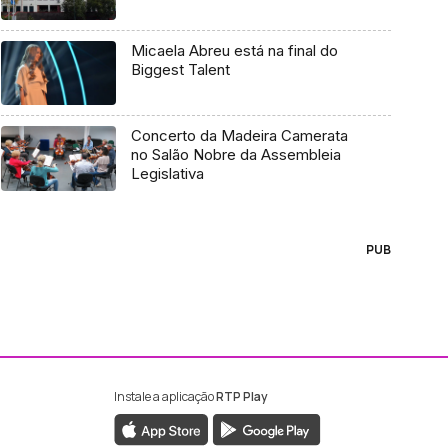
Micaela Abreu está na final do
Biggest Talent
Concerto da Madeira Camerata
no Salão Nobre da Assembleia
Legislativa
PUB
Instale a aplicação
RTP Play
ebook da RTP Madeira
nstagram da RTP Madeira