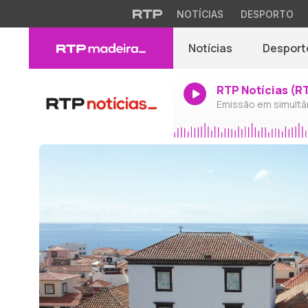
NOTÍCIAS
DESPORTO
Notícias
Desport
RTP Notícias (R
Emissão em simultâ