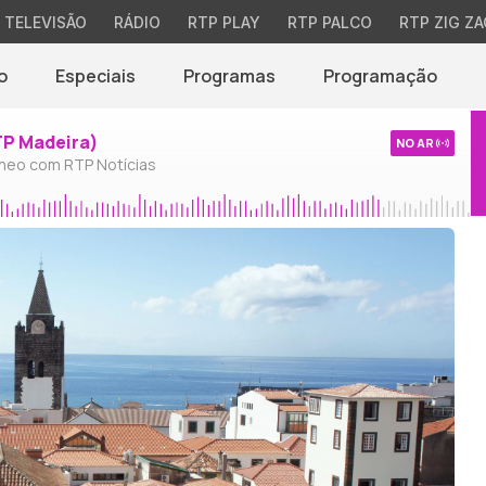
TELEVISÃO
RÁDIO
RTP PLAY
RTP PALCO
RTP ZIG ZA
o
Especiais
Programas
Programação
TP Madeira)
NO AR
neo com RTP Notícias