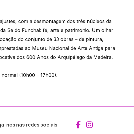
 ajustes, com a desmontagem dos três núcleos da
a Sé do Funchal: fé, arte e património. Um olhar
locação do conjunto de 33 obras – de pintura,
emprestadas ao Museu Nacional de Arte Antiga para
vocativa dos 600 Anos do Arquipélago da Madeira.
 normal (10h00 – 17h00).
Aceder ao Fac
Aceder ao I
ga-nos nas redes sociais