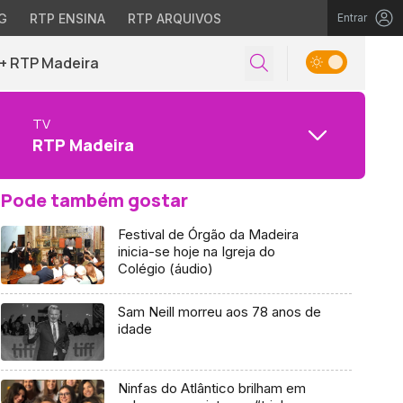
G
RTP ENSINA
RTP ARQUIVOS
Entrar
+ RTP Madeira
TV
RTP Madeira
Pode também gostar
Festival de Órgão da Madeira
inicia-se hoje na Igreja do
Colégio (áudio)
Sam Neill morreu aos 78 anos de
idade
Ninfas do Atlântico brilham em