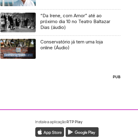
“Da Irene, com Amor” até ao
próximo dia 10 no Teatro Baltazar
Dias (áudio)
Conservatório já tem uma loja
online (Áudio)
PUB
Instale a aplicação
RTP Play
ebook da RTP Madeira
nstagram da RTP Madeira