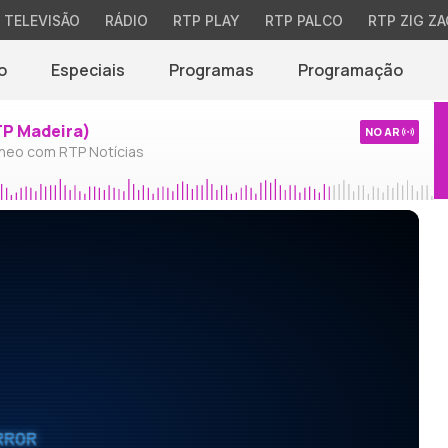
TELEVISÃO
RÁDIO
RTP PLAY
RTP PALCO
RTP ZIG ZA
o
Especiais
Programas
Programação
TP Madeira)
NO AR
neo com RTP Notícias
RROR