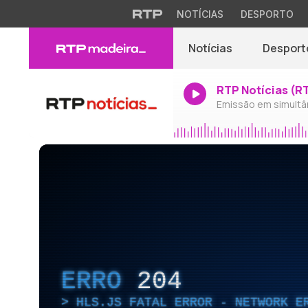
NOTÍCIAS
DESPORTO
Notícias
Desport
RTP Notícias (R
Emissão em simultâ
ERRO
204
HLS.JS FATAL ERROR - NETWORK E