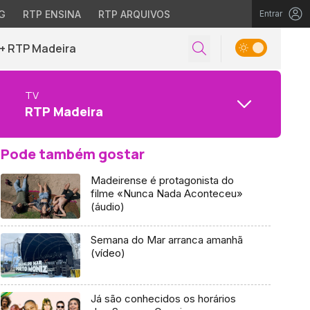
G
RTP ENSINA
RTP ARQUIVOS
Entrar
+ RTP Madeira
TV
RTP Madeira
Pode também gostar
Madeirense é protagonista do
filme «Nunca Nada Aconteceu»
(áudio)
Semana do Mar arranca amanhã
(vídeo)
Já são conhecidos os horários