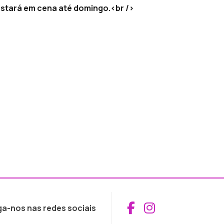
estará em cena até domingo.<br />
Aceder ao Fac
Aceder ao I
ga-nos nas redes sociais