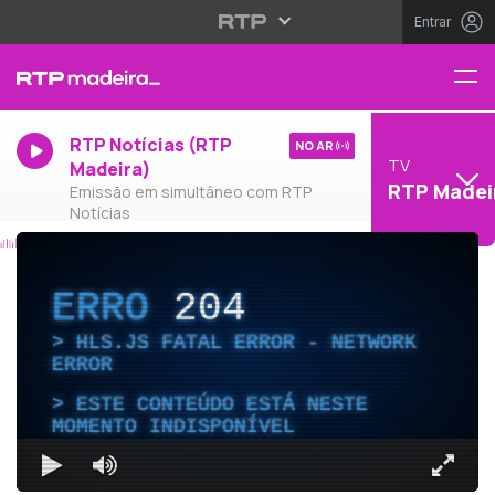
Entrar
RTP Notícias (RTP
NO AR
TV
Madeira)
RTP Madei
Emissão em simultâneo com RTP
Notícias
ERRO
204
HLS.JS FATAL ERROR - NETWORK
ERROR
ESTE CONTEÚDO ESTÁ NESTE
MOMENTO INDISPONÍVEL