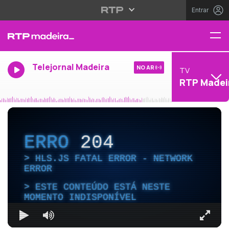
Entrar
Telejornal Madeira
NO AR
TV
RTP Madei
ERRO
204
HLS.JS FATAL ERROR - NETWORK
ERROR
ESTE CONTEÚDO ESTÁ NESTE
MOMENTO INDISPONÍVEL