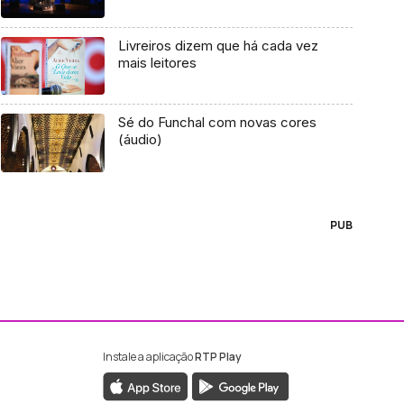
Livreiros dizem que há cada vez
mais leitores
Sé do Funchal com novas cores
(áudio)
PUB
Instale a aplicação
RTP Play
ebook da RTP Madeira
nstagram da RTP Madeira