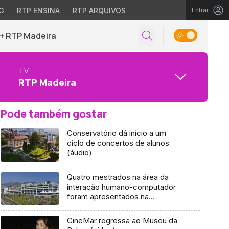
G
RTP ENSINA
RTP ARQUIVOS
Entrar
+ RTP Madeira
TV
RTP Madeira
Pode também gostar
Conservatório dá início a um
ciclo de concertos de alunos
(áudio)
Quatro mestrados na área da
interação humano-computador
foram apresentados na
Universidade da Madeira
CineMar regressa ao Museu da