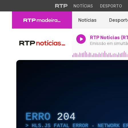
NOTÍCIAS
DESPORTO
Notícias
Desport
RTP Notícias (R
Emissão em simultâ
ERRO
204
HLS.JS FATAL ERROR - NETWORK E