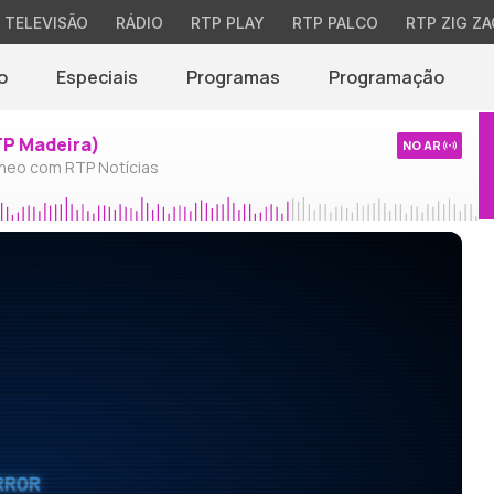
TELEVISÃO
RÁDIO
RTP PLAY
RTP PALCO
RTP ZIG ZA
o
Especiais
Programas
Programação
TP Madeira)
NO AR
neo com RTP Notícias
RROR