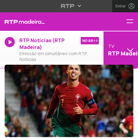
Entrar
RTP Notícias (RTP
NO AR
TV
Madeira)
RTP Madei
Emissão em simultâneo com RTP
Notícias