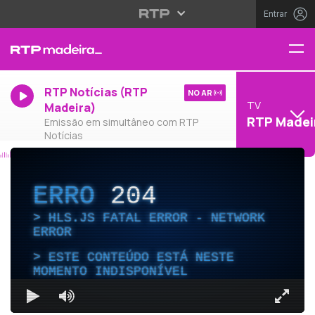
Entrar
RTP Notícias (RTP
NO AR
TV
Madeira)
RTP Madei
Emissão em simultâneo com RTP
Notícias
ERRO
204
HLS.JS FATAL ERROR - NETWORK
ERROR
ESTE CONTEÚDO ESTÁ NESTE
MOMENTO INDISPONÍVEL