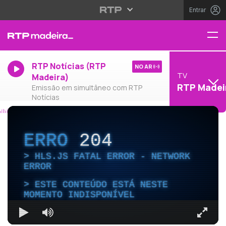
Entrar
RTP Notícias (RTP
NO AR
TV
Madeira)
RTP Madei
Emissão em simultâneo com RTP
Notícias
ERRO
204
HLS.JS FATAL ERROR - NETWORK
ERROR
ESTE CONTEÚDO ESTÁ NESTE
MOMENTO INDISPONÍVEL