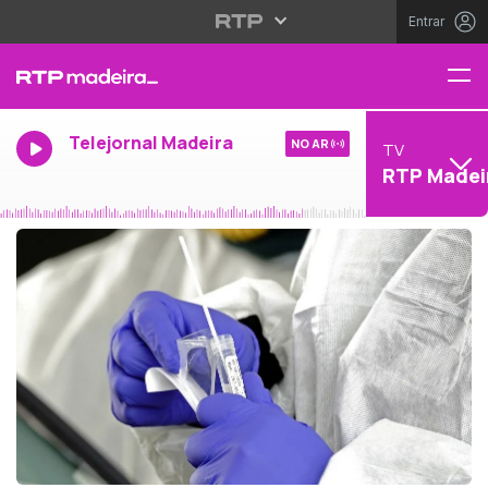
Entrar
Telejornal Madeira
NO AR
TV
RTP Madei