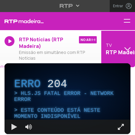
Entrar
RTP Notícias (RTP
NO AR
TV
Madeira)
RTP Madei
Emissão em simultâneo com RTP
Notícias
ERRO
204
HLS.JS FATAL ERROR - NETWORK
ERROR
ESTE CONTEÚDO ESTÁ NESTE
MOMENTO INDISPONÍVEL