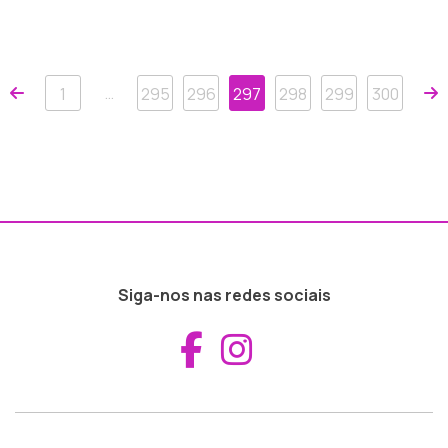
Anterior
P
…
1
295
296
297
298
299
300
Siga-nos nas redes sociais
Aceder ao Fac
Aceder ao I