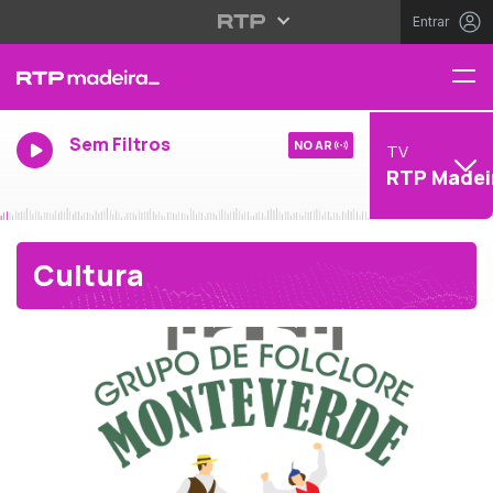
Entrar
Sem Filtros
NO AR
TV
RTP Madei
Cultura