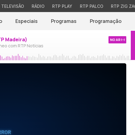
TELEVISÃO
RÁDIO
RTP PLAY
RTP PALCO
RTP ZIG ZA
o
Especiais
Programas
Programação
TP Madeira)
NO AR
neo com RTP Notícias
RROR