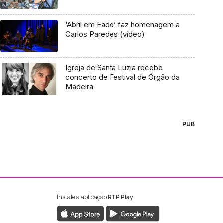
‘Abril em Fado’ faz homenagem a
Carlos Paredes (vídeo)
Igreja de Santa Luzia recebe
concerto de Festival de Órgão da
Madeira
PUB
Instale a aplicação
RTP Play
ebook da RTP Madeira
nstagram da RTP Madeira