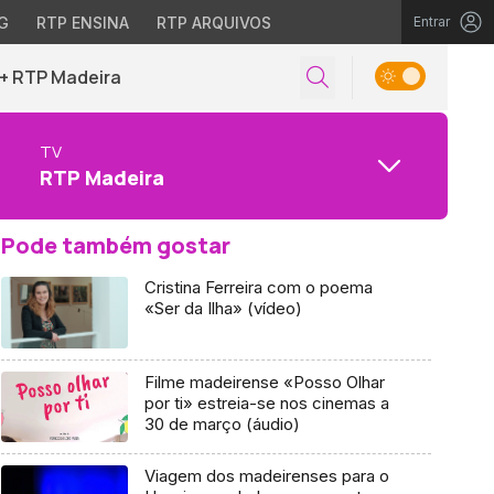
G
RTP ENSINA
RTP ARQUIVOS
Entrar
+ RTP Madeira
TV
RTP Madeira
Pode também gostar
Cristina Ferreira com o poema
«Ser da Ilha» (vídeo)
Filme madeirense «Posso Olhar
por ti» estreia-se nos cinemas a
30 de março (áudio)
Viagem dos madeirenses para o