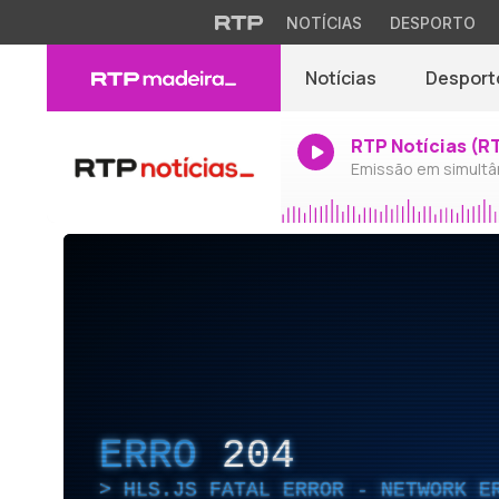
NOTÍCIAS
DESPORTO
Notícias
Desport
RTP Notícias (R
Emissão em simultâ
ERRO
204
HLS.JS FATAL ERROR - NETWORK E