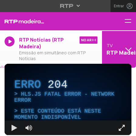
Entrar
RTP Notícias (RTP
NO AR
TV
Madeira)
RTP Madei
Emissão em simultâneo com RTP
Notícias
ERRO
204
HLS.JS FATAL ERROR - NETWORK
ERROR
ESTE CONTEÚDO ESTÁ NESTE
MOMENTO INDISPONÍVEL