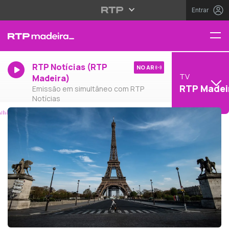
Entrar
RTP Notícias (RTP
NO AR
TV
Madeira)
RTP Madei
Emissão em simultâneo com RTP
Notícias