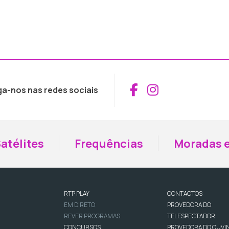
Aceder ao Fac
Aceder ao I
ga-nos nas redes sociais
atélites
Frequências
Moradas e
RTP PLAY
CONTACTOS
EM DIRETO
PROVEDORA DO
REVER PROGRAMAS
TELESPECTADOR
CONCURSOS
PROVEDORA DO OUVI