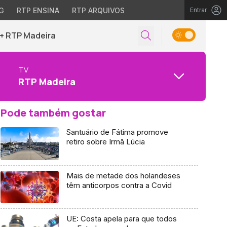
G
RTP ENSINA
RTP ARQUIVOS
Entrar
+ RTP Madeira
TV
RTP Madeira
Pode também gostar
Santuário de Fátima promove
retiro sobre Irmã Lúcia
Mais de metade dos holandeses
têm anticorpos contra a Covid
UE: Costa apela para que todos