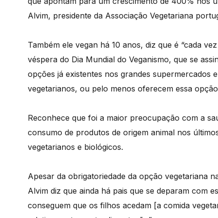
que apontam para um crescimento de 400% nos úl
Alvim, presidente da Associação Vegetariana portu
Também ele vegan há 10 anos, diz que é “cada vez m
véspera do Dia Mundial do Veganismo, que se assin
opções já existentes nos grandes supermercados e
vegetarianos, ou pelo menos oferecem essa opção
Reconhece que foi a maior preocupação com a saú
consumo de produtos de origem animal nos últimos
vegetarianos e biológicos.
Apesar da obrigatoriedade da opção vegetariana nas
Alvim diz que ainda há pais que se deparam com est
conseguem que os filhos acedam [a comida vegetar