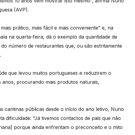
timos 10 anos vêm mostrar isto mesmo”, afirma Nuno
guesa (AVP).
ais prático, mais fácil e mais conveniente” e, na
ala na quarta-feira, dá o exemplo da quantidade de
 do número de restaurantes que, ou são estritamente
.
de que levou muitos portugueses a reduzirem o
 anos, procurando mais produtos naturais,
 cantinas públicas desde o início do ano letivo, Nuno
a dificuldade: “Já tivemos contactos de pais que não
iana] porque ainda enfrentam o preconceito e o mito