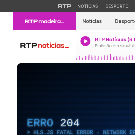
NOTÍCIAS
DESPORTO
Notícias
Desport
RTP Notícias (R
Emissão em simultâ
ERRO
204
HLS.JS FATAL ERROR - NETWORK E