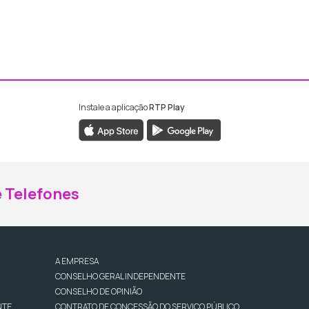
Instale a aplicação
RTP Play
ebook da RTP Madeira
nstagram da RTP Madeira
 Telefones
A EMPRESA
CONSELHO GERAL INDEPENDENTE
CONSELHO DE OPINIÃO
NTE
CONTRATO DE CONCESSÃO DO SERVIÇO PÚBLICO