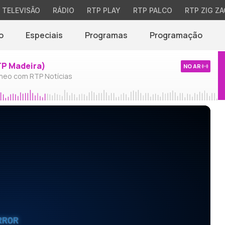
TELEVISÃO
RÁDIO
RTP PLAY
RTP PALCO
RTP ZIG ZA
o
Especiais
Programas
Programação
TP Madeira)
NO AR
neo com RTP Notícias
RROR