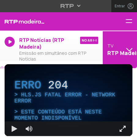
Entrar
RTP Notícias (RTP
NO AR
TV
Madeira)
RTP Madei
Emissão em simultâneo com RTP
Notícias
ERRO
204
HLS.JS FATAL ERROR - NETWORK
ERROR
ESTE CONTEÚDO ESTÁ NESTE
MOMENTO INDISPONÍVEL