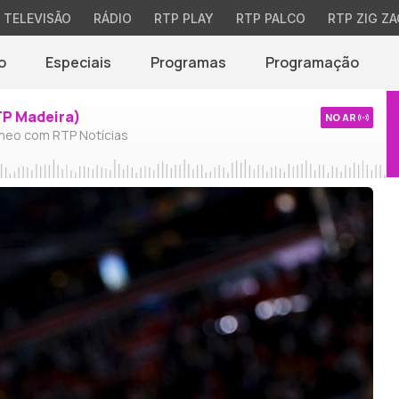
TELEVISÃO
RÁDIO
RTP PLAY
RTP PALCO
RTP ZIG ZA
o
Especiais
Programas
Programação
TP Madeira)
NO AR
neo com RTP Notícias