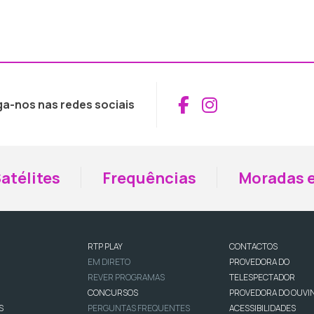
Aceder ao Fac
Aceder ao I
ga-nos nas redes sociais
atélites
Frequências
Moradas e
RTP PLAY
CONTACTOS
EM DIRETO
PROVEDORA DO
REVER PROGRAMAS
TELESPECTADOR
CONCURSOS
PROVEDORA DO OUVI
S
PERGUNTAS FREQUENTES
ACESSIBILIDADES