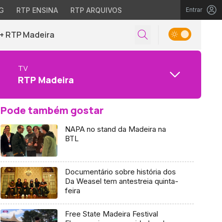
G
RTP ENSINA
RTP ARQUIVOS
Entrar
+ RTP Madeira
TV
RTP Madeira
Pode também gostar
NAPA no stand da Madeira na
BTL
Documentário sobre história dos
Da Weasel tem antestreia quinta-
feira
Free State Madeira Festival