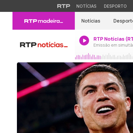
NOTÍCIAS
DESPORTO
Notícias
Desport
RTP Notícias (R
Emissão em simultâ