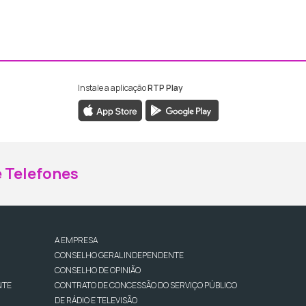
Instale a aplicação
RTP Play
ebook da RTP Madeira
nstagram da RTP Madeira
 Telefones
A EMPRESA
CONSELHO GERAL INDEPENDENTE
CONSELHO DE OPINIÃO
NTE
CONTRATO DE CONCESSÃO DO SERVIÇO PÚBLICO
DE RÁDIO E TELEVISÃO