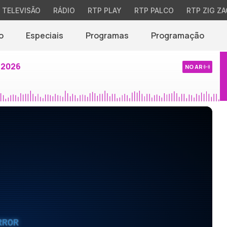
TELEVISÃO
RÁDIO
RTP PLAY
RTP PALCO
RTP ZIG ZA
o
Especiais
Programas
Programação
 2026
NO AR
RROR