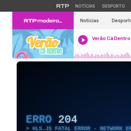
NOTÍCIAS
DESPORTO
Notícias
Desport
Verão Cá Dentro
ERRO
204
HLS.JS FATAL ERROR - NETWORK E