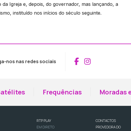
o da Igreja e, depois, do governador, mas lançando, a
mo, instituído nos inícios do século seguinte.
Aceder ao Fac
Aceder ao I
ga-nos nas redes sociais
atélites
Frequências
Moradas e
RTP PLAY
CONTACTOS
EM DIRETO
PROVEDORA DO