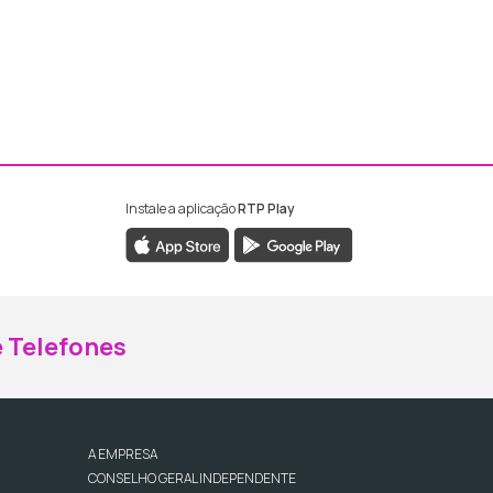
Instale a aplicação
RTP Play
ebook da RTP Madeira
nstagram da RTP Madeira
 Telefones
A EMPRESA
CONSELHO GERAL INDEPENDENTE