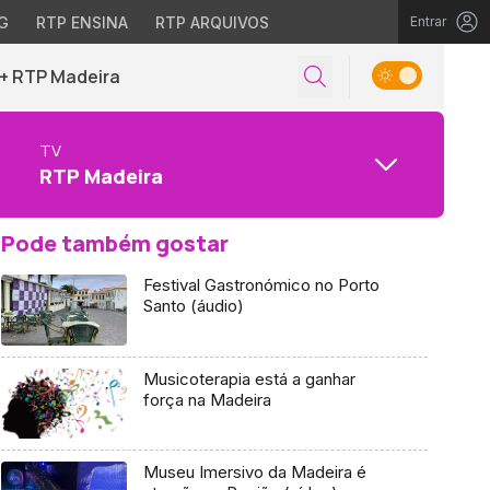
G
RTP ENSINA
RTP ARQUIVOS
Entrar
+ RTP Madeira
TV
RTP Madeira
Pode também gostar
Festival Gastronómico no Porto
Santo (áudio)
Musicoterapia está a ganhar
força na Madeira
Museu Imersivo da Madeira é