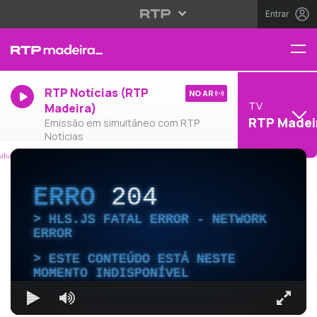
Entrar
RTP Notícias (RTP
NO AR
TV
Madeira)
RTP Madei
Emissão em simultâneo com RTP
Notícias
ERRO
204
HLS.JS FATAL ERROR - NETWORK
ERROR
ESTE CONTEÚDO ESTÁ NESTE
MOMENTO INDISPONÍVEL