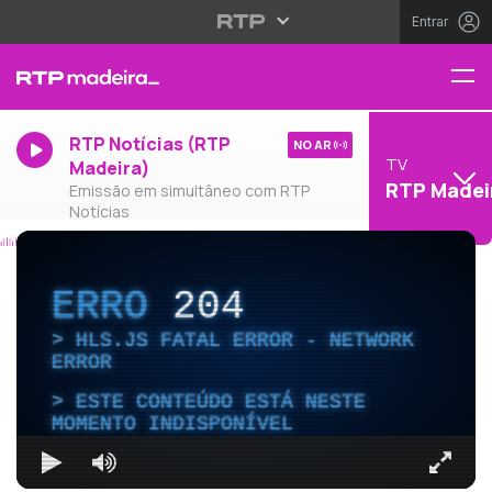
Entrar
RTP Notícias (RTP
NO AR
TV
Madeira)
RTP Madei
Emissão em simultâneo com RTP
Notícias
ERRO
204
HLS.JS FATAL ERROR - NETWORK
ERROR
ESTE CONTEÚDO ESTÁ NESTE
MOMENTO INDISPONÍVEL