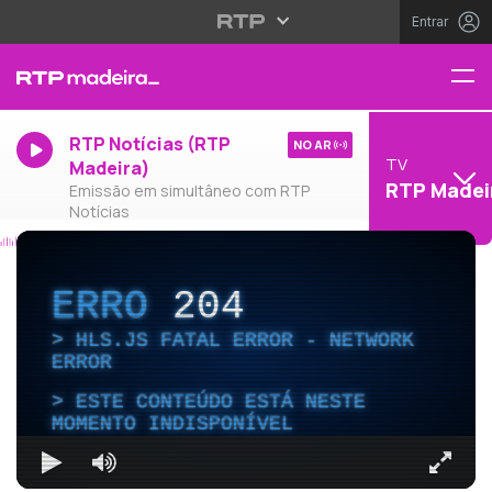
Entrar
RTP Notícias (RTP
NO AR
TV
Madeira)
RTP Madei
Emissão em simultâneo com RTP
Notícias
ERRO
204
HLS.JS FATAL ERROR - NETWORK
ERROR
ESTE CONTEÚDO ESTÁ NESTE
MOMENTO INDISPONÍVEL