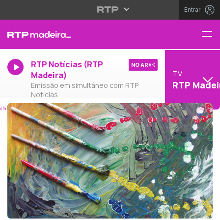
Entrar
RTP Notícias (RTP
NO AR
TV
Madeira)
RTP Madei
Emissão em simultâneo com RTP
Notícias