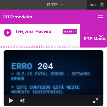
Entrar
Telejornal Madeira
NO AR
TV
RTP Madei
ERRO
204
HLS.JS FATAL ERROR - NETWORK
ERROR
ESTE CONTEÚDO ESTÁ NESTE
MOMENTO INDISPONÍVEL